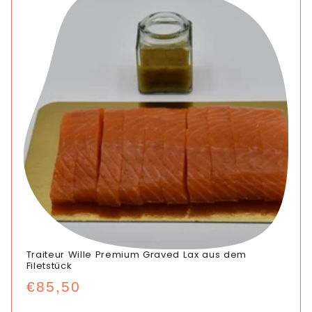
Traiteur Wille Premium Graved Lax aus dem
Filetstück
Normaler
€85,50
Preis