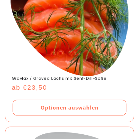
r
i
e
:
Gravlax / Graved Lachs mit Senf-Dill-Soße
Normaler
ab €23,50
Preis
Optionen auswählen