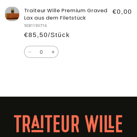
Traiteur Wille Premium Graved
€0,00
Lax aus dem Filetstück
5081193716
€85,50/Stück
Anzahl
Verringere
Erhöhe
die
die
Menge
Menge
für
für
Default
Default
Wird
Title
Title
geladen ...