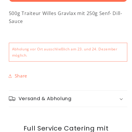
Traiteur
Traiteur
Wille
Wille
500g Traiteur Willes Gravlax mit 250g Senf- Dill-
Premium
Premium
Graved
Graved
Sauce
Lax
Lax
aus
aus
dem
dem
Filetstück
Filetstück
Abholung vor Ort ausschließlich am 23. und 24. Dezember
möglich.
Share
Versand & Abholung
Full Service Catering mit