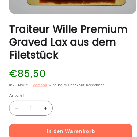
Medien
1
Traiteur Wille Premium
in
Modal
öffnen
Graved Lax aus dem
Filetstück
Normaler
€85,50
Preis
Inkl. MwSt. -
Versand
wird beim Checkout berechnet
Anzahl
Verringere
Erhöhe
die
die
Menge
Menge
In den Warenkorb
für
für