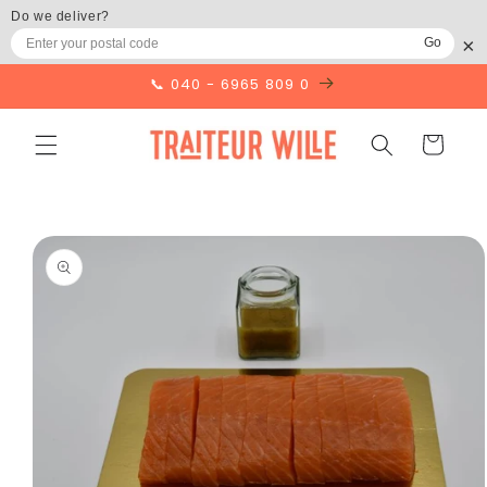
Direkt
Do we deliver?
zum
×
Inhalt
Go
📞 040 - 6965 809 0
WARENKOR
duktinformationen
ingen